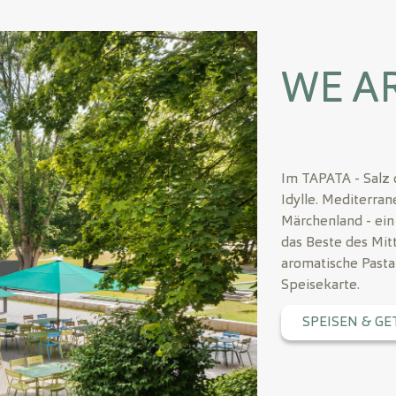
WE A
Im TAPATA - Salz d
Idylle. Mediterra
Märchenland - ein
das Beste des Mit
aromatische Pasta
Speisekarte.
SPEISEN & G