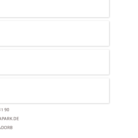
31 90
APARK.DE
ADORB