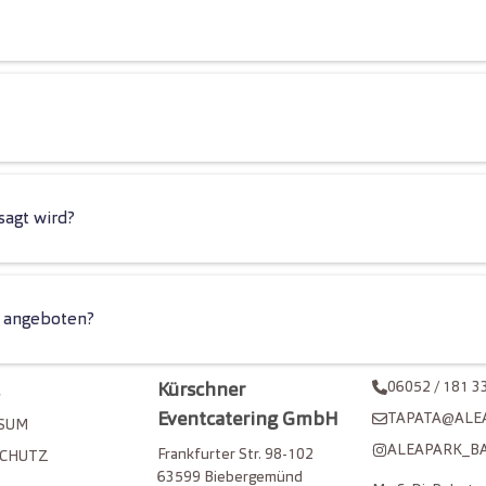
sagt wird?
n angeboten?
06052 / 181 3
L
Kürschner
Eventcatering GmbH
TAPATA@ALE
SUM
ALEAPARK_B
Frankfurter Str. 98-102
SCHUTZ
63599 Biebergemünd